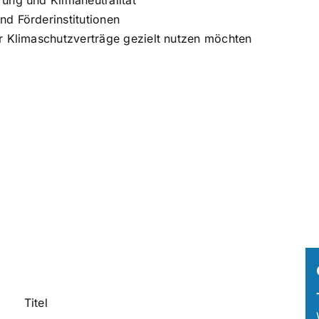
rung und Klimaneutralität
Elektrolyseure.
nd Förderinstitutionen
er Klimaschutzverträge gezielt nutzen möchten
Zur Vita
Titel