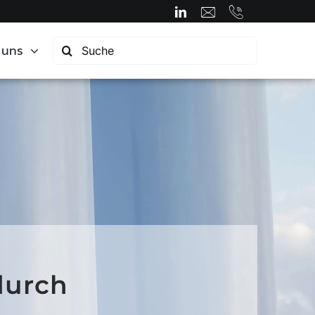
Search
 uns
for:
durch