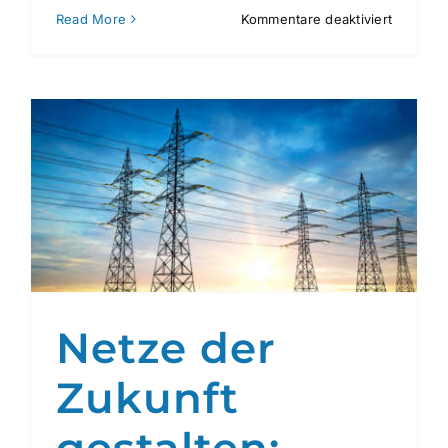
für
Read More
Kommentare deaktiviert
Systemat
Assetma
für
Netzbetr
nach
ISO
55001
Netze der
Zukunft