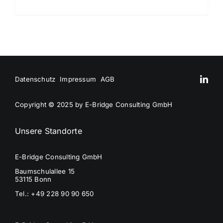
Flexibile
Connect
Agreeme
Hintergr
und
Umsetzu
Datenschutz
Impressum
AGB
Copyright © 2025 by E-Bridge Consulting GmbH
Unsere Standorte
E-Bridge Consulting GmbH
Baumschulallee 15
53115 Bonn
Tel.: +49 228 90 90 650